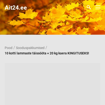
Ait24.ee
/
/
Pood
Sooduspakkumised
10 kotti lammaste täissööta + 20 kg kaera KINGITUSEKS!