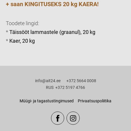
+ saan KINGITUSEKS
20 kg KAERA!
Toodete lingid:
*
Täissööt lammastele (graanul), 20 kg
*
Kaer, 20 kg
info@ait24.ee +372 5664 0008
RUS +372 5197 4766
Müügi- ja tagastustingimused
Privaatsuspoliitika