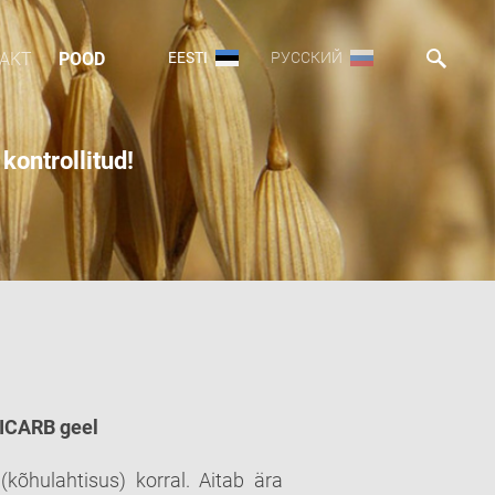
AKT
POOD
EESTI
РУССКИЙ
kontrollitud!
FICARB geel
(kõhulahtisus) korral. Aitab ära