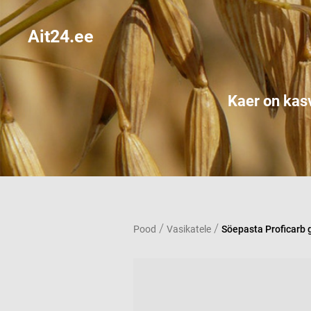
Ait24.ee
Kaer on kasv
/
/
Pood
Vasikatele
Söepasta Proficarb 