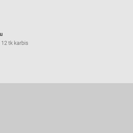
du
12 tk karbis