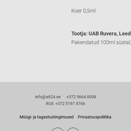
Koer 0,5ml
Tootja: UAB Ruvera, Lee
Pakendatud 100ml süstal, 
info@ait24.ee +372 5664 0008
RUS +372 5197 4766
Müügi- ja tagastustingimused
Privaatsuspoliitika