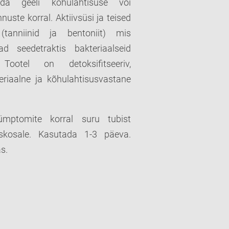
da geeli kõhulahtisuse või
uste korral. Aktiivsüsi ja teised
(tanniinid ja bentoniit) mis
d seedetraktis bakteriaalseid
ootel on detoksifitseeriv,
teriaalne ja kõhulahtisusvastane
ümptomite korral suru tubist
skosale. Kasutada 1-3 päeva.
s.
: