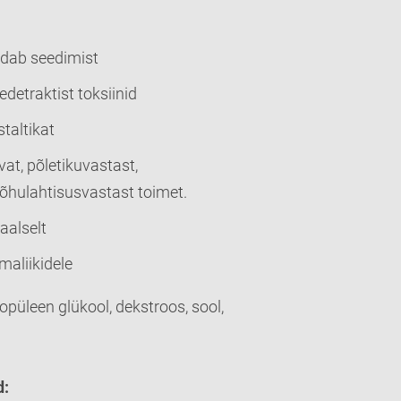
andab seedimist
detraktist toksiinid
staltikat
at, põletikuvastast,
kõhulahtisusvastast toimet.
aalselt
maliikidele
opüleen glükool, dekstroos, sool,
d: