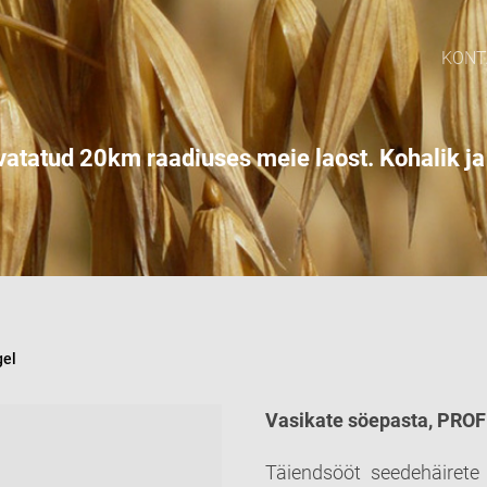
KONT
atatud 20km raadiuses meie laost. Kohalik ja 
gel
Vasikate söepasta, PRO
Täiendsööt seedehäirete 