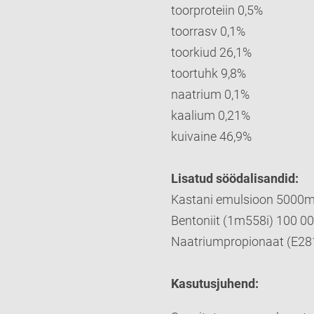
toorproteiin 0,5%
toorrasv 0,1%
toorkiud 26,1%
toortuhk 9,8%
naatrium 0,1%
kaalium 0,21%
kuivaine 46,9%
Lisatud söödalisandid:
Kastani emulsioon 5000
Bentoniit (1m558i) 100 
Naatriumpropionaat (E28
Kasutusjuhend: