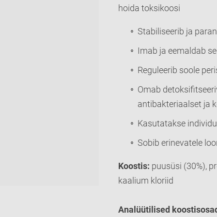
hoida toksikoosi
Stabiliseerib ja par
Imab ja eemaldab see
Reguleerib soole peri
Omab detoksifitseeriv
antibakteriaalset ja 
Kasutatakse individu
Sobib erinevatele loo
Koostis:
puusüsi (30%), pr
kaalium kloriid
Analüütilised koostisosa