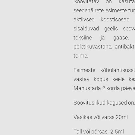
Soovitatav on kasuta
seedehäirete esimeste tunn
aktiivsed koostisosad 
sisalduvad geelis seova
toksiine ja gaase. T
põletikuvastane, antibak
toime.
Esimeste kõhulahtisuss
vastav kogus keele ke
Manustada 2 korda päeva
Soovituslikud kogused on
Vasikas või varss 20ml
Tall või põrsas- 2-5ml