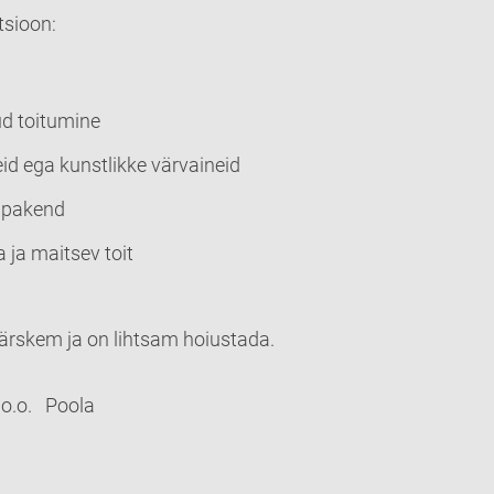
sioon:
d toitumine
neid ega kunstlikke värvaineid
 pakend
 ja maitsev toit
värskem ja on lihtsam hoiustada.
 o.o. Poola