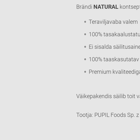
Brändi
NATURAL
kontsept
Teraviljavaba valem
100% tasakaalustatu
Ei sisalda säilitusai
100% taaskasutatav
Premium kvaliteediga
Väikepakendis säilib toit 
Tootja: PUPIL Foods Sp. z