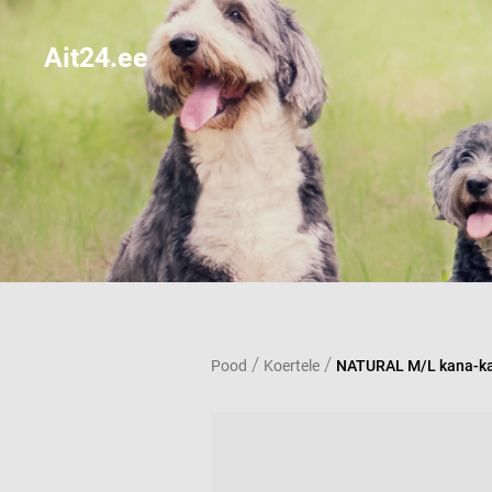
Ait24.ee
/
/
Pood
Koertele
NATURAL M/L kana-kal