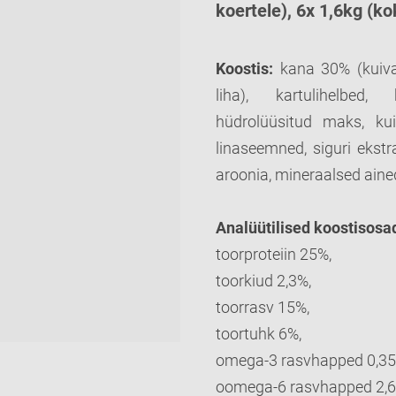
koertele), 6x 1,6kg (k
Koostis:
kana 30% (kuivat
liha), kartulihelbed,
hüdrolüüsitud maks, kuiv
linaseemned, siguri ekstra
aroonia, mineraalsed aine
Analüütilised koostisosa
toorproteiin 25%,
toorkiud 2,3%,
toorrasv 15%,
toortuhk 6%,
omega-3 rasvhapped 0,35
oomega-6 rasvhapped 2,6