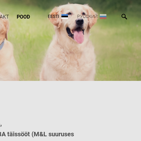
AKT
POOD
EESTI
РУССКИЙ
,
BA täissööt (M&L suuruses