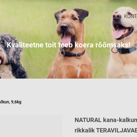
KONT
Kvaliteetne toit teeb koera rõõmsaks!
kun, 9,6kg
NATURAL kana-kalkun
rikkalik TERAVILJAVA