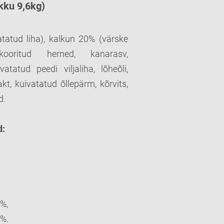
okku 9,6kg)
atud liha), kalkun 20% (värske
 kooritud herned, kanarasv,
atatud peedi viljaliha, lõheõli,
kt, kuivatatud õllepärm, kõrvits,
d.
d
:
%,
%.