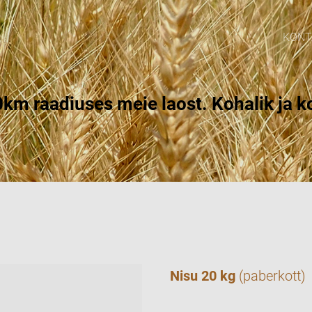
KONT
km raadiuses meie laost. Kohalik ja ko
Nisu 20 kg
(paberkott)