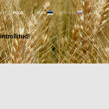
AKT
POOD
EESTI
РУССКИЙ
ntrollitud!