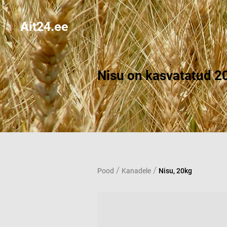
Ait24.ee
Nisu on kasvatatud 20
/
/
Pood
Kanadele
Nisu, 20kg