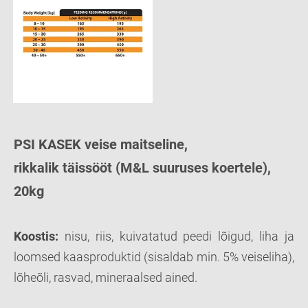
PSI KASEK veise maitseline,
rikkalik täissööt (M&L suuruses koertele),
20kg
Koostis:
nisu, riis, kuivatatud peedi lõigud, liha ja
loomsed kaasproduktid (sisaldab min. 5% veiseliha),
lõheõli, rasvad, mineraalsed ained.