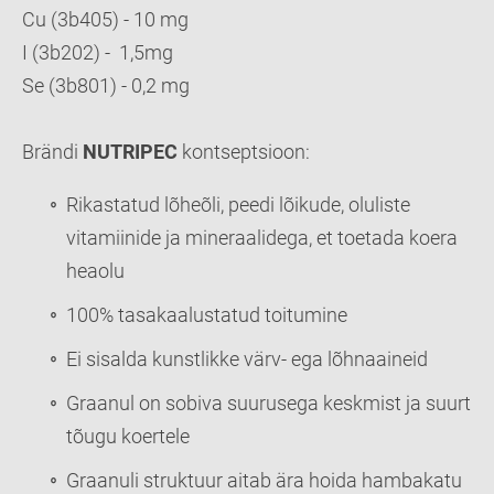
Cu (3b405) - 10 mg
I (3b202) - 1,5mg
Se (3b801) - 0,2 mg
Brändi
NUTRIPEC
kontseptsioon:
Rikastatud lõheõli, peedi lõikude, oluliste
vitamiinide ja mineraalidega, et toetada koera
heaolu
100% tasakaalustatud toitumine
Ei sisalda kunstlikke värv- ega lõhnaaineid
Graanul on sobiva suurusega keskmist ja suurt
tõugu koertele
Graanuli struktuur aitab ära hoida hambakatu