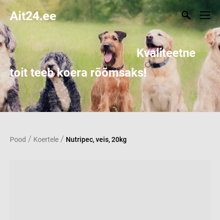
Ait24.ee
Kvaliteetne
toit teeb koera rõõmsaks!
/
/
Pood
Koertele
Nutripec, veis, 20kg