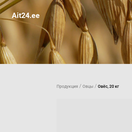
Ait24.ee
/
/
Продукция
Овцы
Овёс, 20 кг